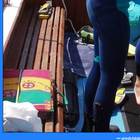
<< predchádz