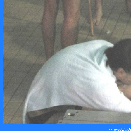
<< predchádz