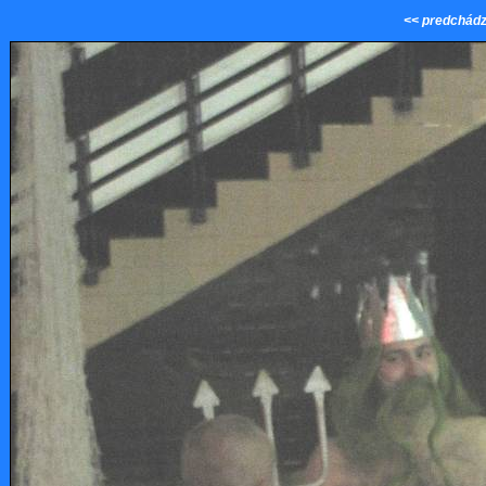
<< predchádz