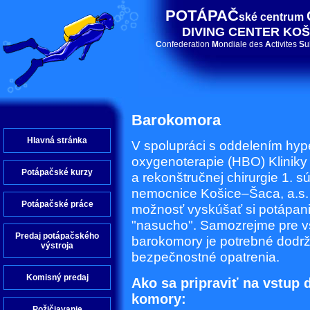
POTÁPAČ
ské centrum
DIVING CENTER KOŠ
C
onfederation
M
ondiale des
A
ctivites
S
u
Barokomora
Hlavná stránka
V spolupráci s oddelením hyp
oxygenoterapie (HBO) Kliniky
Potápačské kurzy
a rekonštručnej chirurgie 1. 
nemocnice Košice–Šaca, a.s
Potápačské práce
možnosť vyskúšať si potápan
"nasucho". Samozrejme pre v
Predaj potápačského
barokomory je potrebné dodrž
výstroja
bezpečnostné opatrenia.
Komisný predaj
Ako sa pripraviť na vstup
komory:
Požičiavanie