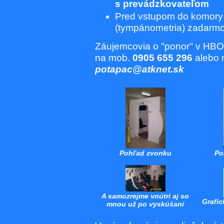
s prevádzkovateľom
Pred vstupom do komory
(tympánometria) zadarm
Záujemcovia o "ponor" v HBO
na mob.
0905 655 296
alebo n
potapac@atknet.sk
Pohľad zvonku
Po
A samozrejme vnútri aj so
Grafi
mnou už po vyskúšaní