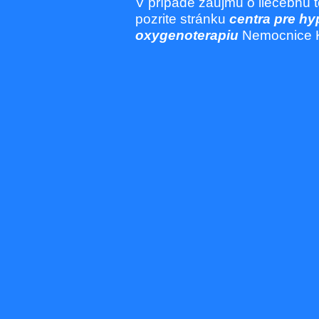
V prípade záujmu o liečebnú t
pozrite stránku
centra pre hy
oxygenoterapiu
Nemocnice K