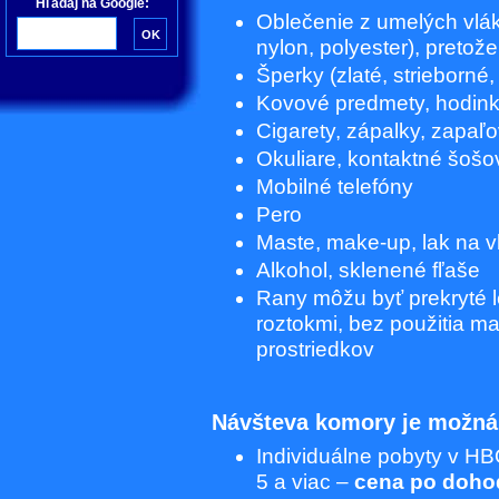
Hľadaj na Google:
Oblečenie z umelých vláki
nylon, polyester), pretože
Šperky (zlaté, strieborné,
Kovové predmety, hodin
Cigarety, zápalky, zapaľ
Okuliare, kontaktné šošo
Mobilné telefóny
Pero
Maste, make-up, lak na v
Alkohol, sklenené fľaše
Rany môžu byť prekryté 
roztokmi, bez použitia m
prostriedkov
Návšteva komory je možná
Individuálne pobyty v HB
5 a viac –
cena po doho