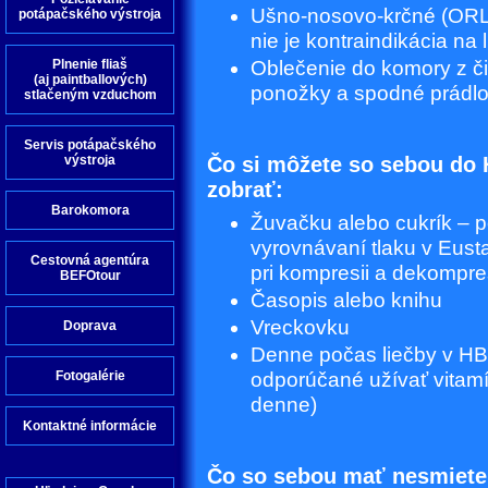
Ušno-nosovo-krčné (ORL)
potápačského výstroja
nie je kontraindikácia na
Plnenie fliaš
Oblečenie do komory z čis
(aj paintballových)
ponožky a spodné prádlo
stlačeným vzduchom
Servis potápačského
výstroja
Čo si môžete so sebou do
zobrať:
Barokomora
Žuvačku alebo cukrík – 
vyrovnávaní tlaku v Eusta
Cestovná agentúra
pri kompresii a dekompres
BEFOtour
Časopis alebo knihu
Vreckovku
Doprava
Denne počas liečby v H
Fotogalérie
odporúčané užívať vitamí
denne)
Kontaktné informácie
Čo so sebou mať nesmiete