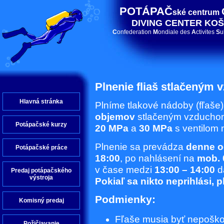
POTÁPAČ
ské centrum
DIVING CENTER KOŠ
C
onfederation
M
ondiale des
A
ctivites
S
u
Plnenie fliaš stlačeným
Hlavná stránka
Plníme tlakové nádoby (fľaše
objemov
stlačeným vzduchom
Potápačské kurzy
20 MPa
a
30 MPa
s ventilom n
Plnenie sa prevádza
denne o
Potápačské práce
18:00
, po nahlásení na
mob. 
v čase medzi
13:00 – 14:00
d
Predaj potápačského
výstroja
Pokiaľ sa nikto neprihlási, 
Podmienky:
Komisný predaj
Fľaše musia byť nepošk
Požičiavanie