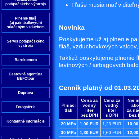
Fľaše musia mať viditeľ
potápačského výstroja
Plnenie fliaš
(aj paintballových)
Novinka
stlačeným vzduchom
Poskytujeme už aj plnenie pai
Servis potápačského
fliaš, vzduchovkových valcov
výstroja
Taktiež poskytujeme plnenie f
Barokomora
lavínových / airbagových bato
Cestovná agentúra
BEFOtour
Cenník platný od 01.03.2
Doprava
Cena za
Cena za
Nie 
Plniaci
vodný
vodný
ak
Fotogalérie
tlak
liter
liter
za n
bez DPH
s DPH
bez
Kontaktné informácie
20 MPa
1,00 EUR
1,23 EUR
10,0
30 MPa
1,30 EUR
1,60 EUR
12,0