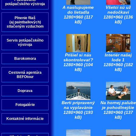
potápačského výstroja
A nastupujeme
Všetci sú už
do lietadla
nedočkaví
1280×960 (117
1280×960 (136
Plnenie fliaš
kB)
kB)
(aj paintballových)
stlačeným vzduchom
Servis potápačského
výstroja
Prišiel si nás
Interiér našej
Barokomora
skontrolovať?
lode 1
1280×960 (104
1280×960 (182
kB)
kB)
Cestovná agentúra
BEFOtour
Doprava
Berti pripravený
Na hornej palube
Fotogalérie
na vyplavánie
je pohodlnejšie
1280×960 (193
1280×960 (137
kB)
kB)
Kontaktné informácie