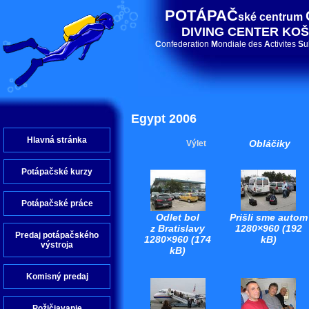
POTÁPAČ
ské centrum
DIVING CENTER KOŠ
C
onfederation
M
ondiale des
A
ctivites
S
u
Egypt 2006
Hlavná stránka
Obláčiky
Výlet
Potápačské kurzy
Potápačské práce
Odlet bol
Prišli sme autom
z Bratislavy
1280×960 (192
Predaj potápačského
1280×960 (174
kB)
výstroja
kB)
Komisný predaj
Požičiavanie