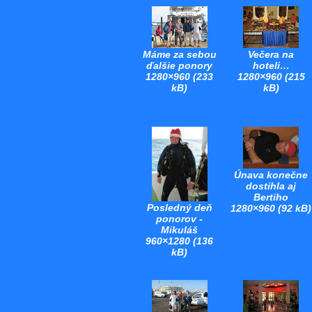
Máme za sebou
Večera na
ďalšie ponory
hoteli…
1280×960 (233
1280×960 (215
kB)
kB)
Únava konečne
dostihla aj
Bertiho
Posledný deň
1280×960 (92 kB)
ponorov -
Mikuláš
960×1280 (136
kB)