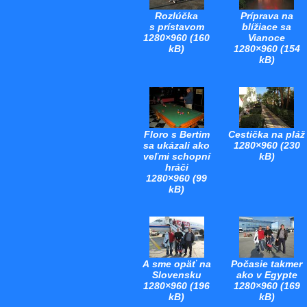
Rozlúčka
Príprava na
s prístavom
blížiace sa
1280×960 (160
Vianoce
kB)
1280×960 (154
kB)
Floro s Bertim
Cestička na pláž
sa ukázali ako
1280×960 (230
veľmi schopní
kB)
hráči
1280×960 (99
kB)
A sme opäť na
Počasie takmer
Slovensku
ako v Egypte
1280×960 (196
1280×960 (169
kB)
kB)