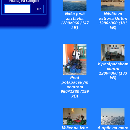
Hľadaj na Google:
Naša prvá
Návšteva
zastávka
ostrova Giftun
1280×960 (147
1280×960 (181
kB)
kB)
V potápačskom
centre
1280×960 (133
Pred
kB)
potápačským
centrom
960×1280 (199
kB)
Večer na izbe
A opäť na more