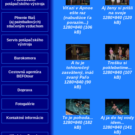
potápačského výstroja
Víťazi v Apnoe
Aj ženy si prišli
ešte raz
na svoje
(nabudúce ťa
1280×840 (120
Plnenie fliaš
porazím...)
kB)
(aj paintballových)
stlačeným vzduchom
1280×840 (106
kB)
Servis potápačského
výstroja
Barokomora
A tu je
Trošku si
tohtoročný
poklebetíme...
zasvätený, ináč
1280×840 (107
Cestovná agentúra
BEFOtour
zvaný Paľo
kB)
1280×840 (90
kB)
Doprava
Fotogalérie
To je pohoda...
Aj ja do tej vody
Kontaktné informácie
1280×840 (182
idem...
kB)
1280×840 (141
kB)