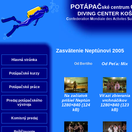
POTÁPAČ
ské centrum
DIVING CENTER KOŠ
C
onfederation
M
ondiale des
A
ctivites
S
u
Zasvätenie Neptúnovi 2005
Hlavná stránka
Od Peťa: Mix
Od Bertiho
Potápačské kurzy
Potápačské práce
Na začiatok
Víťazi zbierania
prišiel Neptún
vrchnáčikov
Predaj potápačského
1280×840 (124
1280×840 (123
výstroja
kB)
kB)
Komisný predaj
Požičiavanie