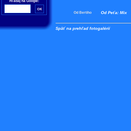
Hľadaj na Google:
Od Peťa: Mix
Od Bertiho
Späť na prehľad fotogalérií